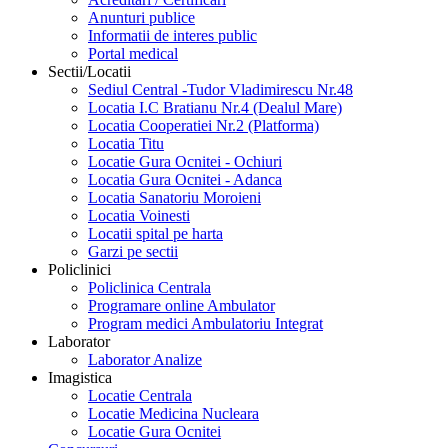
Anunturi publice
Informatii de interes public
Portal medical
Sectii/Locatii
Sediul Central -Tudor Vladimirescu Nr.48
Locatia I.C Bratianu Nr.4 (Dealul Mare)
Locatia Cooperatiei Nr.2 (Platforma)
Locatia Titu
Locatie Gura Ocnitei - Ochiuri
Locatia Gura Ocnitei - Adanca
Locatia Sanatoriu Moroieni
Locatia Voinesti
Locatii spital pe harta
Garzi pe sectii
Policlinici
Policlinica Centrala
Programare online Ambulator
Program medici Ambulatoriu Integrat
Laborator
Laborator Analize
Imagistica
Locatie Centrala
Locatie Medicina Nucleara
Locatie Gura Ocnitei