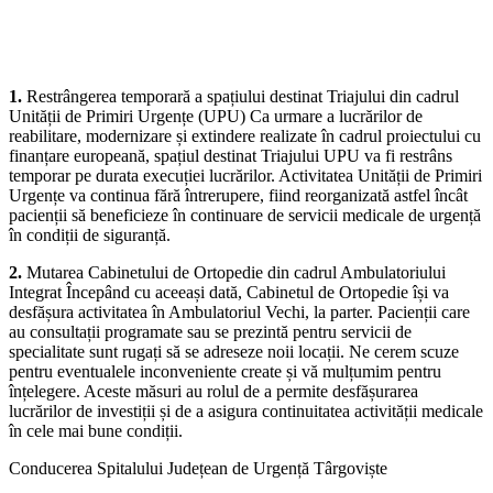
aparținătorii că, începând cu 20 iulie 2026, vor interveni
următoarele modificări privind organizarea unor activități
medicale:
1.
Restrângerea temporară a spațiului destinat Triajului din cadrul
Unității de Primiri Urgențe (UPU) Ca urmare a lucrărilor de
reabilitare, modernizare și extindere realizate în cadrul proiectului cu
finanțare europeană, spațiul destinat Triajului UPU va fi restrâns
temporar pe durata execuției lucrărilor. Activitatea Unității de Primiri
Urgențe va continua fără întrerupere, fiind reorganizată astfel încât
pacienții să beneficieze în continuare de servicii medicale de urgență
în condiții de siguranță.
2.
Mutarea Cabinetului de Ortopedie din cadrul Ambulatoriului
Integrat Începând cu aceeași dată, Cabinetul de Ortopedie își va
desfășura activitatea în Ambulatoriul Vechi, la parter. Pacienții care
au consultații programate sau se prezintă pentru servicii de
specialitate sunt rugați să se adreseze noii locații. Ne cerem scuze
pentru eventualele inconveniente create și vă mulțumim pentru
înțelegere. Aceste măsuri au rolul de a permite desfășurarea
lucrărilor de investiții și de a asigura continuitatea activității medicale
în cele mai bune condiții.
Conducerea Spitalului Județean de Urgență Târgoviște