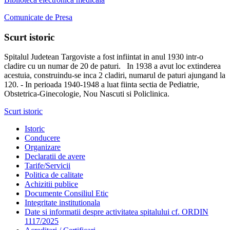
Comunicate de Presa
Scurt istoric
Spitalul Judetean Targoviste a fost infiintat in anul 1930 intr-o
cladire cu un numar de 20 de paturi. In 1938 a avut loc extinderea
acestuia, construindu-se inca 2 cladiri, numarul de paturi ajungand la
120. - In perioada 1940-1948 a luat fiinta sectia de Pediatrie,
Obstetrica-Ginecologie, Nou Nascuti si Policlinica.
Scurt istoric
Istoric
Conducere
Organizare
Declaratii de avere
Tarife/Servicii
Politica de calitate
Achizitii publice
Documente Consiliul Etic
Integritate institutionala
Date si informatii despre activitatea spitalului cf. ORDIN
1117/2025