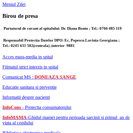
Meniul Zilei
Birou de presa
Purtatorul de cuvant al spitalului: Dr. Diana Bonto ; Tel.: 0766 485 119
Responsabil Protectia Datelor DPO: Ec. Popescu Lavinia Georgiana ;
Tel.:
0245 631 582(centrala) ;
interior 9881
Acces mass-media in spital
Filmatul strict interzis in spital
Comunicat MS :
DONEAZA SANGE
Educatie sanitara si preventie
Informatii despre pacienti
InfoCons
- Protectia consumatorului
InfoMAMA
-Ghidul mamei pentru perioada sarcinii si primul an de
viata al copilului
Biblioteca electronica medicala