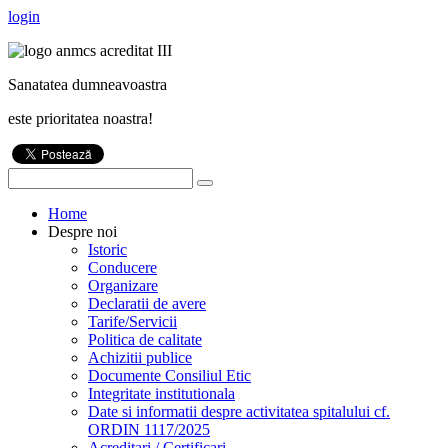
login
Sanatatea dumneavoastra
este prioritatea noastra!
Home
Despre noi
Istoric
Conducere
Organizare
Declaratii de avere
Tarife/Servicii
Politica de calitate
Achizitii publice
Documente Consiliul Etic
Integritate institutionala
Date si informatii despre activitatea spitalului cf.
ORDIN 1117/2025
Acreditari / Certificari