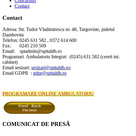
Concursuri
Contact
Contact
Adresa: Str. Tudor Vladimirescu nr. 48, Targoviste, judetul
Dambovita
Telefon: 0245 631 582 , 0372 614 600
Fax: 0245 210 509
Email: sptadmin@spitaldb.ro
Programari Ambulatoriu Integrat: (0245) 631.582 (cereti int.
cabinet)
Email sesizari:
sesizari@spitaldb.ro
;
Email GDPR :
gdpr@spitaldb.ro
PROGRAMARE ONLINE AMBULATORIU
COMUNICAT DE PRESĂ
Spitalul Județean de Urgență Târgoviște informează pacienții și