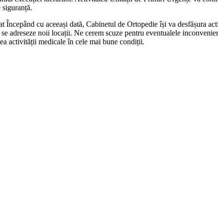
 siguranță.
Începând cu aceeași dată, Cabinetul de Ortopedie își va desfășura activi
să se adreseze noii locații. Ne cerem scuze pentru eventualele inconveni
tea activității medicale în cele mai bune condiții.