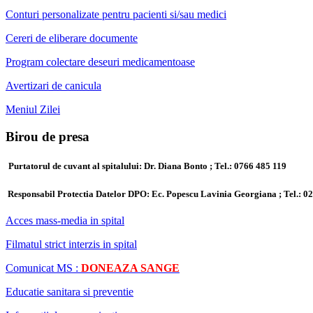
Conturi personalizate pentru pacienti si/sau medici
Cereri de eliberare documente
Program colectare deseuri medicamentoase
Avertizari de canicula
Meniul Zilei
Birou de presa
Purtatorul de cuvant al spitalului: Dr. Diana Bonto ; Tel.: 0766 485 119
Responsabil Protectia Datelor DPO: Ec. Popescu Lavinia Georgiana ; Tel.:
02
Acces mass-media in spital
Filmatul strict interzis in spital
Comunicat MS :
DONEAZA SANGE
Educatie sanitara si preventie