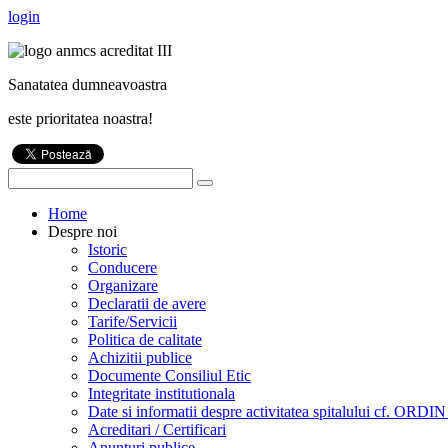
login
Sanatatea dumneavoastra
este prioritatea noastra!
Home
Despre noi
Istoric
Conducere
Organizare
Declaratii de avere
Tarife/Servicii
Politica de calitate
Achizitii publice
Documente Consiliul Etic
Integritate institutionala
Date si informatii despre activitatea spitalului cf. ORDI
Acreditari / Certificari
Anunturi publice