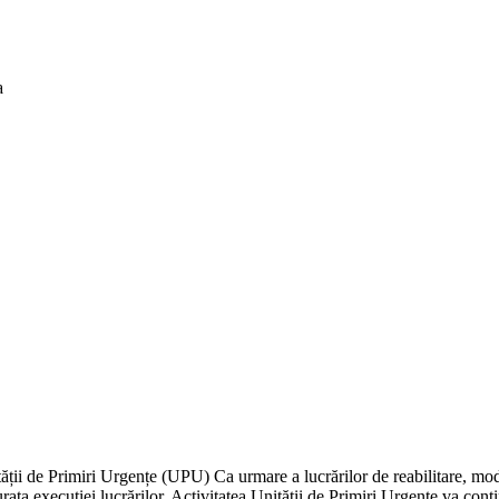
a
parținătorii că, începând cu 20 iulie 2026, vor interveni următoare
ății de Primiri Urgențe (UPU) Ca urmare a lucrărilor de reabilitare, mode
ta execuției lucrărilor. Activitatea Unității de Primiri Urgențe va contin