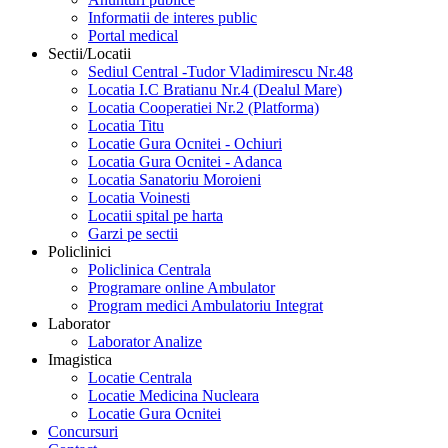
Informatii de interes public
Portal medical
Sectii/Locatii
Sediul Central -Tudor Vladimirescu Nr.48
Locatia I.C Bratianu Nr.4 (Dealul Mare)
Locatia Cooperatiei Nr.2 (Platforma)
Locatia Titu
Locatie Gura Ocnitei - Ochiuri
Locatia Gura Ocnitei - Adanca
Locatia Sanatoriu Moroieni
Locatia Voinesti
Locatii spital pe harta
Garzi pe sectii
Policlinici
Policlinica Centrala
Programare online Ambulator
Program medici Ambulatoriu Integrat
Laborator
Laborator Analize
Imagistica
Locatie Centrala
Locatie Medicina Nucleara
Locatie Gura Ocnitei
Concursuri