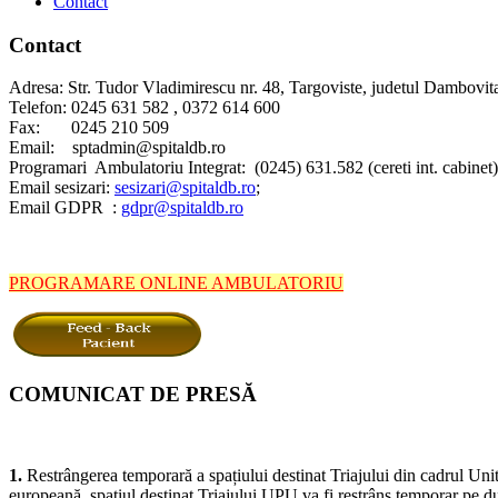
Contact
Contact
Adresa: Str. Tudor Vladimirescu nr. 48, Targoviste, judetul Dambovit
Telefon: 0245 631 582 , 0372 614 600
Fax: 0245 210 509
Email: sptadmin@spitaldb.ro
Programari Ambulatoriu Integrat: (0245) 631.582 (cereti int. cabinet)
Email sesizari:
sesizari@spitaldb.ro
;
Email GDPR :
gdpr@spitaldb.ro
PROGRAMARE ONLINE AMBULATORIU
COMUNICAT DE PRESĂ
Spitalul Județean de Urgență Târgoviște informează pacienții și a
1.
Restrângerea temporară a spațiului destinat Triajului din cadrul Unit
europeană, spațiul destinat Triajului UPU va fi restrâns temporar pe dura