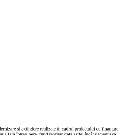
le modificări privind organizarea unor activități medicale:
rnizare și extindere realizate în cadrul proiectului cu finanțare
ua fără întrerupere, fiind reorganizată astfel încât pacienții să