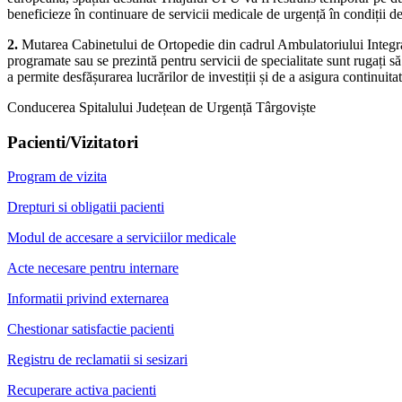
beneficieze în continuare de servicii medicale de urgență în condiții de
2.
Mutarea Cabinetului de Ortopedie din cadrul Ambulatoriului Integrat 
programate sau se prezintă pentru servicii de specialitate sunt rugați 
a permite desfășurarea lucrărilor de investiții și de a asigura continuita
Conducerea Spitalului Județean de Urgență Târgoviște
Pacienti/Vizitatori
Program de vizita
Drepturi si obligatii pacienti
Modul de accesare a serviciilor medicale
Acte necesare pentru internare
Informatii privind externarea
Chestionar satisfactie pacienti
Registru de reclamatii si sesizari
Recuperare activa pacienti